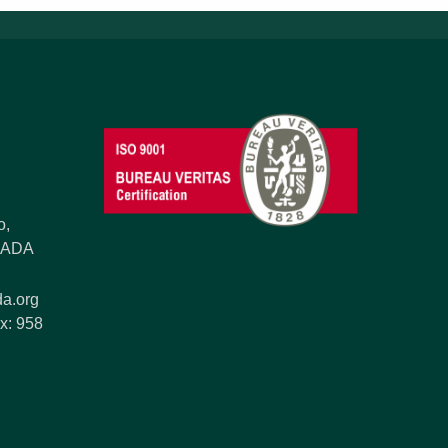
o,
ANADA
a.org
x: 958