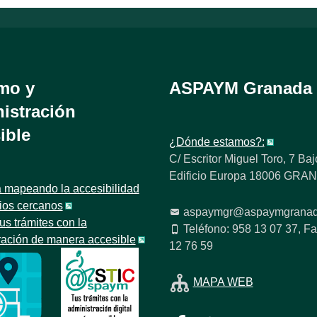
mo y
ASPAYM Granada
istración
ible
¿Dónde estamos?:
C/ Escritor Miguel Toro, 7 Baj
Edificio Europa 18006 GR
 mapeando la accesibilidad
tios cercanos
aspaymgr@aspaymgranad
us trámites con la
Teléfono: 958 13 07 37, Fa
ración de manera accesible
12 76 59
MAPA WEB