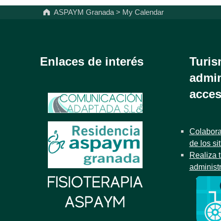
ASPAYM Granada
>
My Calendar
Enlaces de interés
Turis
admin
acces
Colabora
de los si
Realiza t
administ