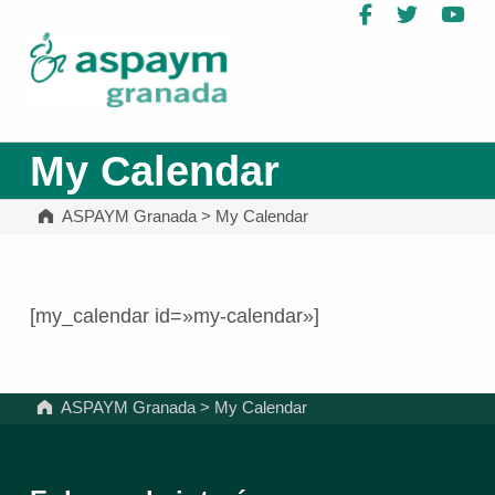
Facebook
Twitter
Yo
ASPAYM Granada
My Calendar
ASPAYM Granada
>
My Calendar
[my_calendar id=»my-calendar»]
Volver a la navegación principal
ASPAYM Granada
>
My Calendar