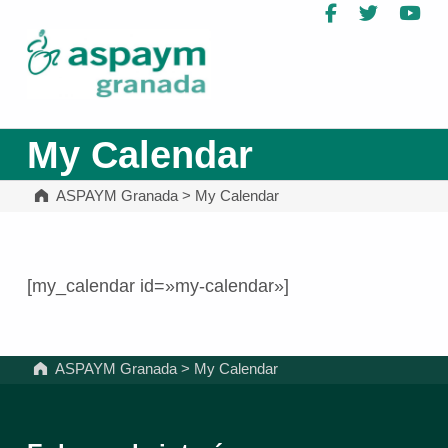
Facebook
Twitter
Yo
ASPAYM Granada
My Calendar
ASPAYM Granada
>
My Calendar
[my_calendar id=»my-calendar»]
Volver a la navegación principal
ASPAYM Granada
>
My Calendar