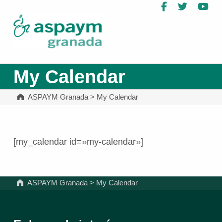
Facebook
Twitter
Yo
ASPAYM Granada
My Calendar
ASPAYM Granada
>
My Calendar
[my_calendar id=»my-calendar»]
Volver a la navegación principal
ASPAYM Granada
>
My Calendar