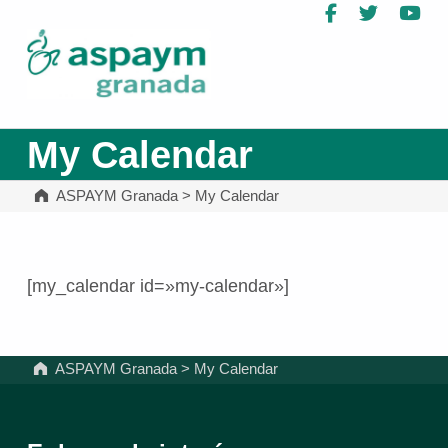
Facebook
Twitter
Yo
ASPAYM Granada
My Calendar
ASPAYM Granada
>
My Calendar
[my_calendar id=»my-calendar»]
Volver a la navegación principal
ASPAYM Granada
>
My Calendar