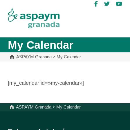
Facebook
Twitter
Yo
ASPAYM Granada
My Calendar
ASPAYM Granada
>
My Calendar
[my_calendar id=»my-calendar»]
Volver a la navegación principal
ASPAYM Granada
>
My Calendar