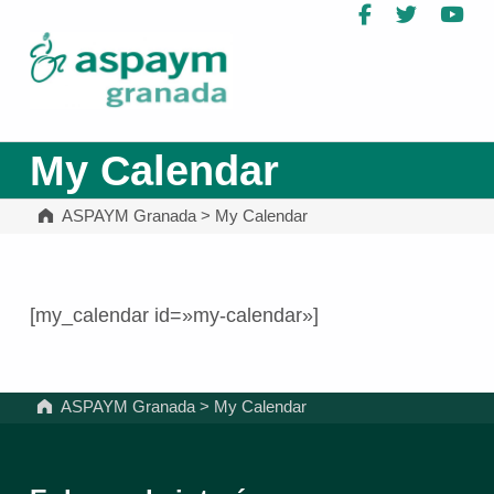
Facebook
Twitter
Yo
ASPAYM Granada
My Calendar
ASPAYM Granada
>
My Calendar
[my_calendar id=»my-calendar»]
Volver a la navegación principal
ASPAYM Granada
>
My Calendar