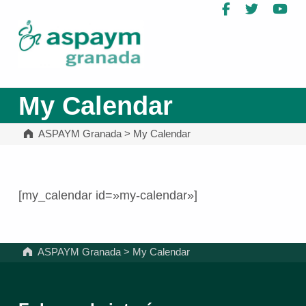
Facebook
Twitter
Yo
ASPAYM Granada
My Calendar
ASPAYM Granada
>
My Calendar
[my_calendar id=»my-calendar»]
Volver a la navegación principal
ASPAYM Granada
>
My Calendar