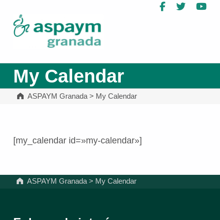
Facebook
Twitter
Yo
ASPAYM Granada
My Calendar
ASPAYM Granada
>
My Calendar
[my_calendar id=»my-calendar»]
Volver a la navegación principal
ASPAYM Granada
>
My Calendar