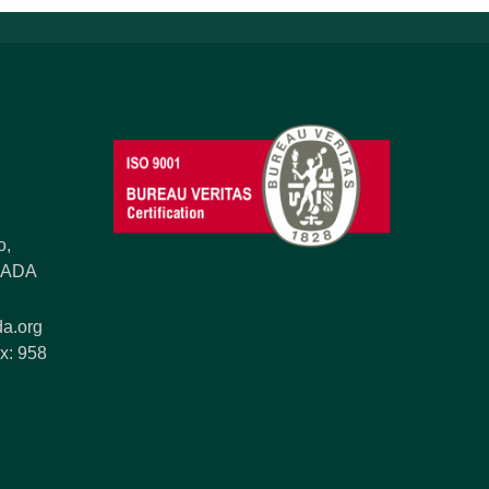
o,
ANADA
a.org
x: 958