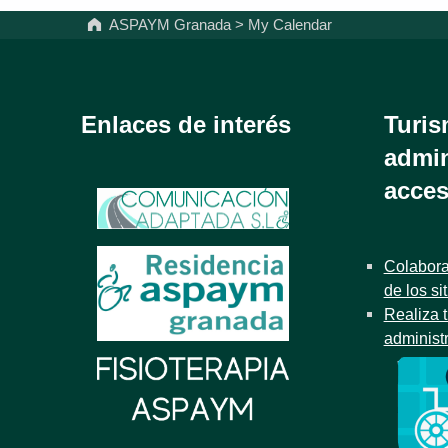
ASPAYM Granada
>
My Calendar
Enlaces de interés
Turis
admin
acces
Colabora
de los si
Realiza t
administ