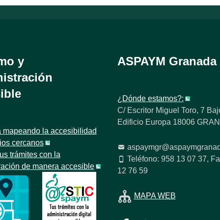
mo y
ASPAYM Granada
istración
ible
¿Dónde estamos?:
C/ Escritor Miguel Toro, 7 Baj
Edificio Europa 18006 GR
 mapeando la accesibilidad
tios cercanos
aspaymgr@aspaymgranad
us trámites con la
Teléfono: 958 13 07 37, Fa
ración de manera accesible
12 76 59
MAPA WEB