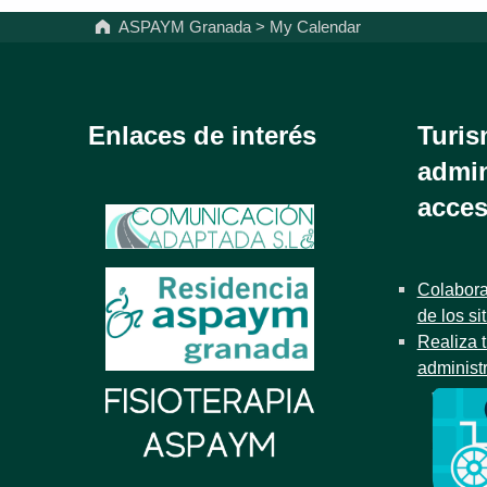
ASPAYM Granada
>
My Calendar
Enlaces de interés
Turis
admin
acces
Colabora
de los si
Realiza t
administ