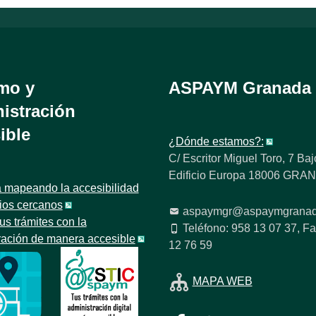
mo y
ASPAYM Granada
istración
ible
¿Dónde estamos?:
C/ Escritor Miguel Toro, 7 Baj
Edificio Europa 18006 GR
 mapeando la accesibilidad
tios cercanos
aspaymgr@aspaymgranad
us trámites con la
Teléfono: 958 13 07 37, Fa
ración de manera accesible
12 76 59
MAPA WEB