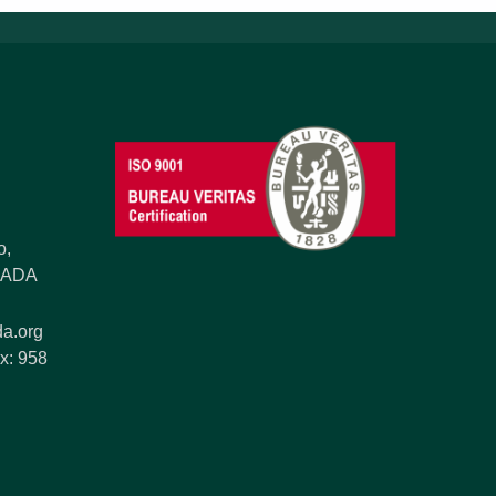
o,
ANADA
a.org
x: 958