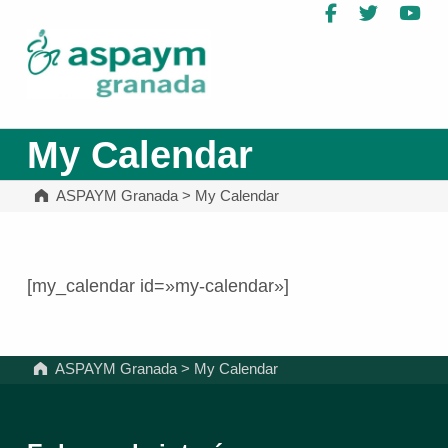
Facebook
Twitter
Yo
ASPAYM Granada
My Calendar
ASPAYM Granada
>
My Calendar
[my_calendar id=»my-calendar»]
Volver a la navegación principal
ASPAYM Granada
>
My Calendar