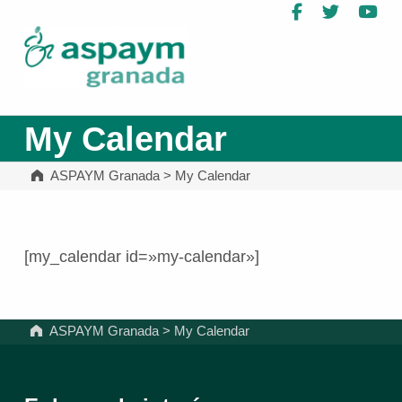
Facebook
Twitter
Yo
ASPAYM Granada
My Calendar
ASPAYM Granada
>
My Calendar
[my_calendar id=»my-calendar»]
Volver a la navegación principal
ASPAYM Granada
>
My Calendar